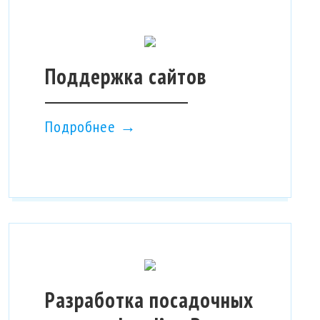
итории
овых клиентов
яются долгое время…
Поддержка сайтов
ОБНЕЕ
Подробнее →
поддержка
Разработка посадочных