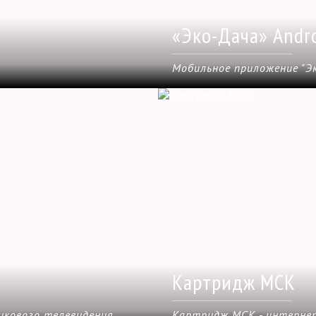
«Эко-Дача» Andr
Мобильное приложение "Эк
Картридж МСК
икового телевидения
Картридж МСК - интернет