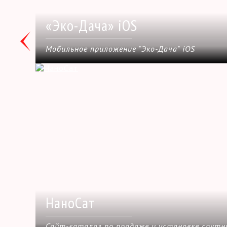
«Эко-Дача» iOS
Мобильное приложение "Эко-Дача" iOS
НаноСат
Сайт-каталог по продаже и установке спутн