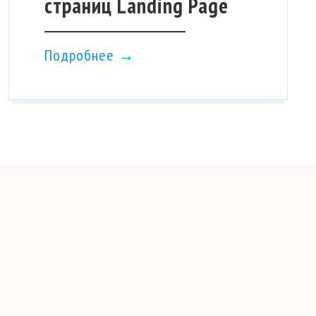
страниц Landing Page
ь сайта 24 часа в сутки
Подробнее →
 сайта и базы данных
 проверяются на вирусы…
НЕЕ